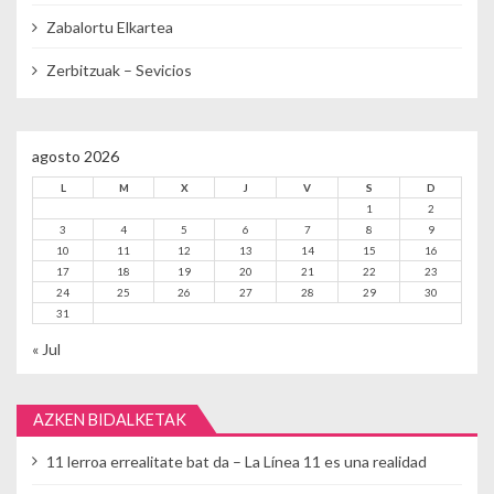
Zabalortu Elkartea
Zerbitzuak – Sevicios
agosto 2026
L
M
X
J
V
S
D
1
2
3
4
5
6
7
8
9
10
11
12
13
14
15
16
17
18
19
20
21
22
23
24
25
26
27
28
29
30
31
« Jul
AZKEN BIDALKETAK
11 lerroa errealitate bat da – La Línea 11 es una realidad