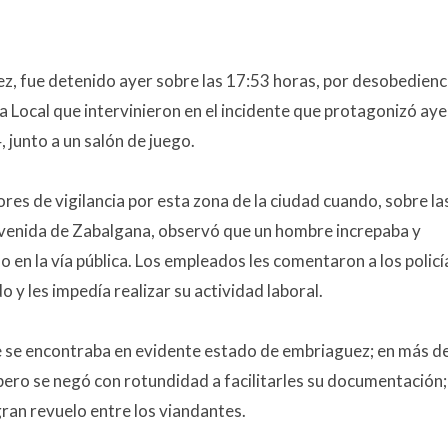
, fue detenido ayer sobre las 17:53 horas, por desobedienc
ía Local que intervinieron en el incidente que protagonizó aye
 junto a un salón de juego.
res de vigilancia por esta zona de la ciudad cuando, sobre la
 avenida de Zabalgana, observó que un hombre increpaba y
 en la vía pública. Los empleados les comentaron a los policí
 y les impedía realizar su actividad laboral.
que se encontraba en evidente estado de embriaguez; en más d
 pero se negó con rotundidad a facilitarles su documentación;
gran revuelo entre los viandantes.