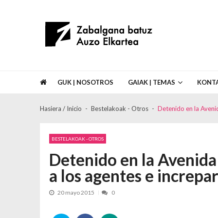
Skip to navigation
Skip to content
Asociación de Vecinos Zabalgana Bat
GUK | NOSOTROS
GAIAK | TEMAS
KONT
Hasiera / Inicio
Bestelakoak - Otros
Detenido en la Avenid
BESTELAKOAK - OTROS
Detenido en la Avenida
a los agentes e increpar
20 mayo 2015
0