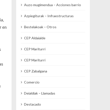
Auzo mugimendua – Acciones barrio
Azpiegiturak – Infraestructuras
ia,
r en
Bestelakoak – Otros
CEP Aldaialde
s
CEP Mariturri
CEP Mariturri
as
CEP Zabalgana
Comercio
e
Deialdiak – Llamadas
Destacado