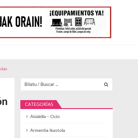
cías
Buscar para:
ón
CATEGORÍAS
Aisialdia – Ocio
Armentia Ikastola