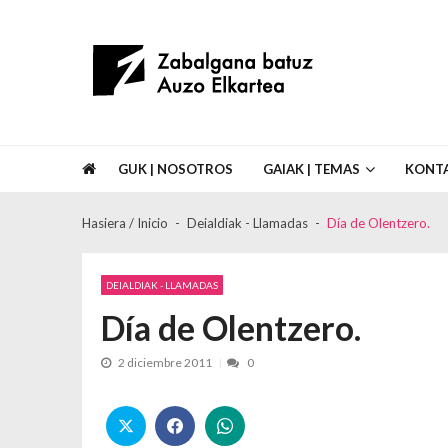
Skip to navigation
Skip to content
Asociación de Vecinos Zabalgana Bat
GUK | NOSOTROS
GAIAK | TEMAS
KONT
Hasiera / Inicio
Deialdiak - Llamadas
Día de Olentzero.
DEIALDIAK - LLAMADAS
Día de Olentzero.
2 diciembre 2011
0