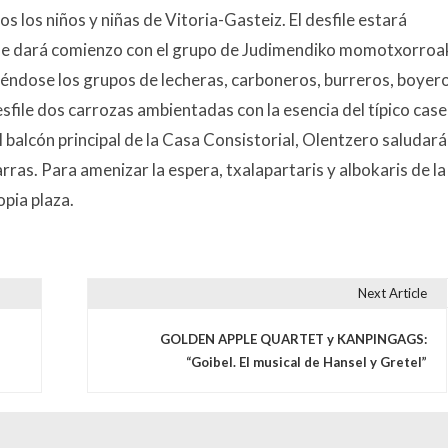
s los niños y niñas de Vitoria-Gasteiz. El desfile estará
ile dará comienzo con el grupo de Judimendiko momotxorroak
diéndose los grupos de lecheras, carboneros, burreros, boyer
sfile dos carrozas ambientadas con la esencia del típico case
l balcón principal de la Casa Consistorial, Olentzero saludará
rras. Para amenizar la espera, txalapartaris y albokaris de la
pia plaza.
Next Article
s
GOLDEN APPLE QUARTET y KANPINGAGS:
“Goibel. El musical de Hansel y Gretel”