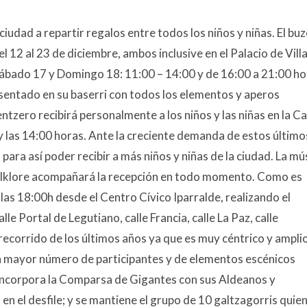
ciudad a repartir regalos entre todos los niños y niñas. El bu
el 12 al 23 de diciembre, ambos inclusive en el Palacio de Vill
Sábado 17 y Domingo 18: 11:00 – 14:00 y de 16:00 a 21:00 ho
 sentado en su baserri con todos los elementos y aperos
ntzero recibirá personalmente a los niños y las niñas en la C
 y las 14:00 horas. Ante la creciente demanda de estos último
para así poder recibir a más niños y niñas de la ciudad. La mú
 Folklore acompañará la recepción en todo momento. Como es
 las 18:00h desde el Centro Cívico Iparralde, realizando el
le Portal de Legutiano, calle Francia, calle La Paz, calle
recorrido de los últimos años ya que es muy céntrico y amplio
n mayor número de participantes y de elementos escénicos
 incorpora la Comparsa de Gigantes con sus Aldeanos y
en el desfile; y se mantiene el grupo de 10 galtzagorris quie