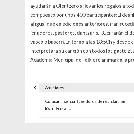
ayudarán a Olentzero a llevar los regalos a todo
compuesto por unos 400 participantes:El desf
al igual que en ediciones anteriores, irán suce
leñadores, pastores, dantzaris,…Cerrarán el de
vasco o baserri.En torno a las 18:50h y desde e
interpretará su canción con todos los gasteizta
Academia Municipal de Folklore animarán la pro
Anteriores
Navegación de entrada
Colocan más contenedores de reciclaje en
Borinbizkarra