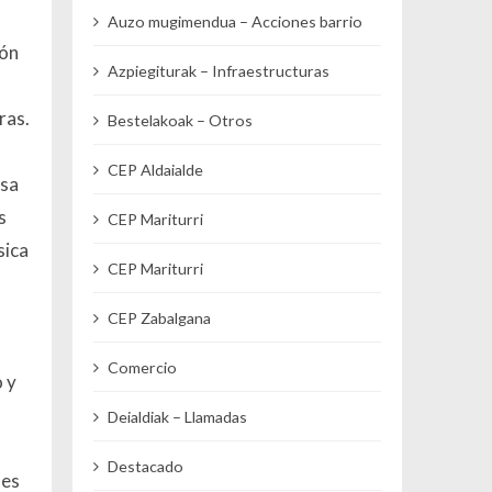
Auzo mugimendua – Acciones barrio
zón
Azpiegiturak – Infraestructuras
a
ras.
Bestelakoak – Otros
CEP Aldaialde
asa
s
CEP Mariturri
sica
CEP Mariturri
CEP Zabalgana
Comercio
 y
Deialdiak – Llamadas
Destacado
nes