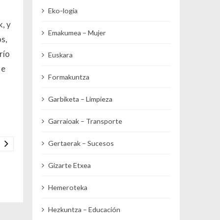
Eko-logia
, y
Emakumea – Mujer
os,
río
Euskara
 e
Formakuntza
Garbiketa – Limpieza
Garraioak – Transporte
Gertaerak – Sucesos
Gizarte Etxea
Hemeroteka
Hezkuntza – Educación