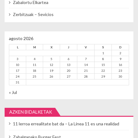
Zabalortu Elkartea
Zerbitzuak – Sevicios
agosto 2026
L
M
X
J
V
S
D
1
2
3
4
5
6
7
8
9
10
11
12
13
14
15
16
17
18
19
20
21
22
23
24
25
26
27
28
29
30
31
« Jul
AZKEN BIDALKETAK
11 lerroa errealitate bat da – La Línea 11 es una realidad
Zabalganako Burger Fest