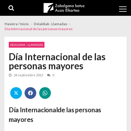
Skip to navigation
Skip to content
Hasiera / Inicio
Deialdiak - Llamadas
Día Internacional de las personas mayores
DEIALDIAK - LLAMADAS
Día Internacional de las
personas mayores
24 septiembre 2012
0
Día Internacional
de las personas
mayores