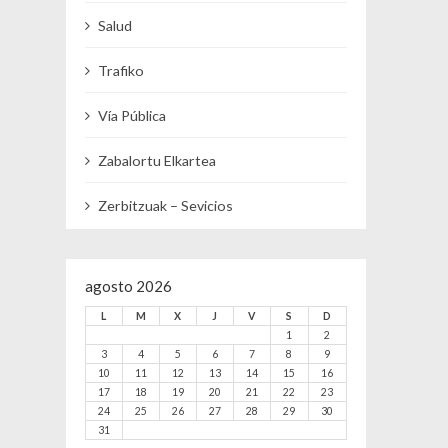
Salud
Trafiko
Vía Pública
Zabalortu Elkartea
Zerbitzuak – Sevicios
agosto 2026
L
M
X
J
V
S
D
1
2
3
4
5
6
7
8
9
10
11
12
13
14
15
16
17
18
19
20
21
22
23
24
25
26
27
28
29
30
31