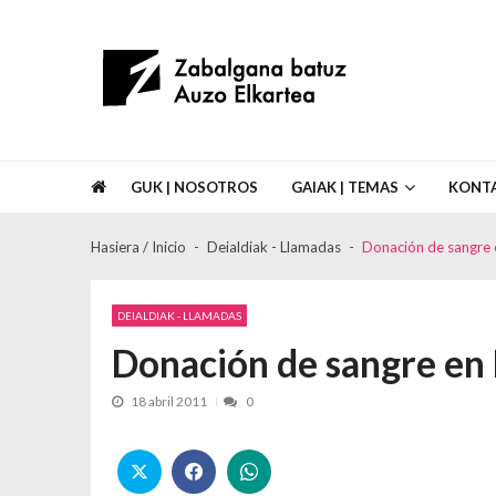
Skip to navigation
Skip to content
Asociación de Vecinos Zabalgana Bat
GUK | NOSOTROS
GAIAK | TEMAS
KONT
Hasiera / Inicio
Deialdiak - Llamadas
Donación de sangre
DEIALDIAK - LLAMADAS
Donación de sangre e
18 abril 2011
0