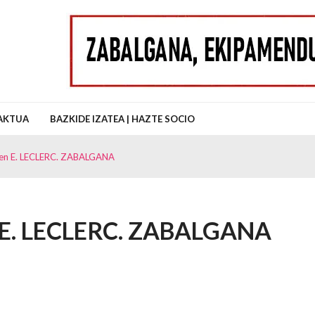
uz Auzo Elkartea
AKTUA
BAZKIDE IZATEA | HAZTE SOCIO
 en E. LECLERC. ZABALGANA
n E. LECLERC. ZABALGANA