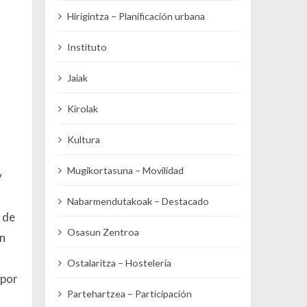
Hirigintza – Planificación urbana
Instituto
Jaiak
Kirolak
Kultura
n
Mugikortasuna – Movilidad
y
Nabarmendutakoak – Destacado
 de
Osasun Zentroa
en
Ostalaritza – Hostelería
 por
Partehartzea – Participación