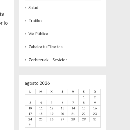
Salud
te
Trafiko
r lo
Vía Pública
Zabalortu Elkartea
Zerbitzuak – Sevicios
agosto 2026
L
M
X
J
V
S
D
1
2
3
4
5
6
7
8
9
10
11
12
13
14
15
16
17
18
19
20
21
22
23
24
25
26
27
28
29
30
31