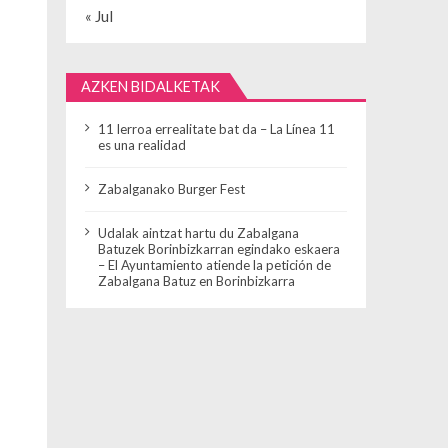
« Jul
AZKEN BIDALKETAK
11 lerroa errealitate bat da – La Línea 11
es una realidad
Zabalganako Burger Fest
Udalak aintzat hartu du Zabalgana
Batuzek Borinbizkarran egindako eskaera
– El Ayuntamiento atiende la petición de
Zabalgana Batuz en Borinbizkarra