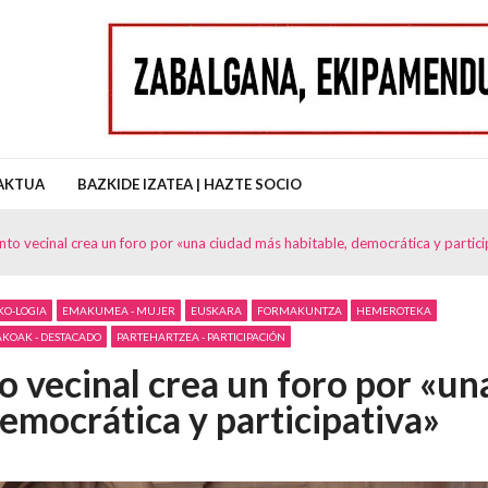
uz Auzo Elkartea
AKTUA
BAZKIDE IZATEA | HAZTE SOCIO
to vecinal crea un foro por «una ciudad más habitable, democrática y partici
KO-LOGIA
EMAKUMEA - MUJER
EUSKARA
FORMAKUNTZA
HEMEROTEKA
OAK - DESTACADO
PARTEHARTZEA - PARTICIPACIÓN
o vecinal crea un foro por «un
emocrática y participativa»