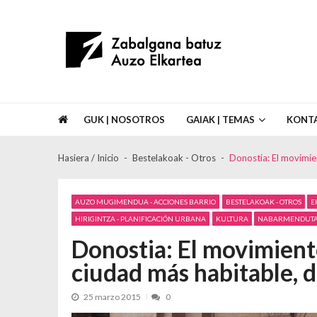
Skip to navigation
Skip to content
Asociación de Vecinos Zabalgana Bat
GUK | NOSOTROS
GAIAK | TEMAS
KONT
Hasiera / Inicio
Bestelakoak - Otros
Donostia: El movimien
AUZO MUGIMENDUA - ACCIONES BARRIO
BESTELAKOAK - OTROS
E
HIRIGINTZA - PLANIFICACIÓN URBANA
KULTURA
NABARMENDUTAK
Donostia: El movimient
ciudad más habitable, d
25 marzo 2015
0