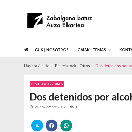
Skip to navigation
Skip to content
Asociación de Vecinos Zabalgana Bat
GUK | NOSOTROS
GAIAK | TEMAS
KONT
Hasiera / Inicio
Bestelakoak - Otros
Dos detenidos por al
BESTELAKOAK - OTROS
Dos detenidos por alco
26 noviembre 2012
0