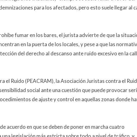
ndemnizaciones para los afectados, pero esto suele llegar al 
ohíbe fumar en los bares, el jurista advierte de que la situac
ntran en la puerta de los locales, y pese a que las normati
ección del derecho al descanso ante ruido excesivo en la call
tra el Ruido (PEACRAM), la Asociación Juristas contra el Ruid
ensibilidad social ante una cuestión que puede provocar ser
ocedimientos de ajuste y control en aquellas zonas donde h
 de acuerdo en que se deben de poner en marcha cuatro
a una legislación más estricta sobre todo a nivel de tráfico, y