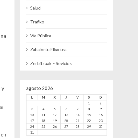
Salud
Trafiko
ana
Vía Pública
Zabalortu Elkartea
Zerbitzuak – Sevicios
 y
agosto 2026
L
M
X
J
V
S
D
1
2
da
3
4
5
6
7
8
9
10
11
12
13
14
15
16
17
18
19
20
21
22
23
24
25
26
27
28
29
30
31
nen