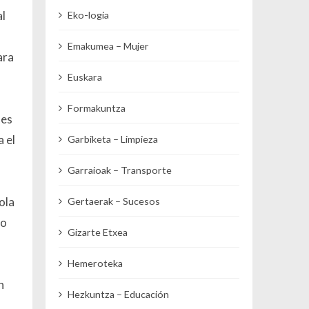
al
Eko-logia
Emakumea – Mujer
ara
Euskara
Formakuntza
 es
 el
Garbiketa – Limpieza
Garraioak – Transporte
ola
Gertaerak – Sucesos
lo
Gizarte Etxea
Hemeroteka
n
Hezkuntza – Educación