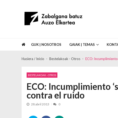
Skip to navigation
Skip to content
Asociación de Vecinos Zabalgana Bat
GUK | NOSOTROS
GAIAK | TEMAS
KONT
Hasiera / Inicio
Bestelakoak - Otros
ECO: Incumplimiento ‘
BESTELAKOAK - OTROS
ECO: Incumplimiento ‘s
contra el ruido
28 abril 2013
0