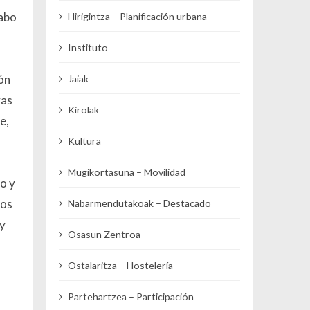
cabo
Hirigintza – Planificación urbana
Instituto
ión
Jaiak
vas
Kirolak
e,
Kultura
Mugikortasuna – Movilidad
o y
ios
Nabarmendutakoak – Destacado
ay
Osasun Zentroa
Ostalaritza – Hostelería
Partehartzea – Participación