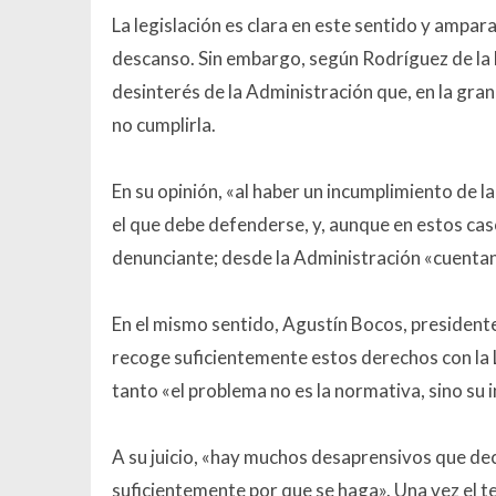
La legislación es clara en este sentido y ampara
descanso. Sin embargo, según Rodríguez de la F
desinterés de la Administración que, en la gran
no cumplirla.
En su opinión, «al haber un incumplimiento de la
el que debe defenderse, y, aunque en estos cas
denunciante; desde la Administración «cuentan
En el mismo sentido, Agustín Bocos, presidente
recoge suficientemente estos derechos con la 
tanto «el problema no es la normativa, sino su 
A su juicio, «hay muchos desaprensivos que dec
suficientemente por que se haga». Una vez el tem