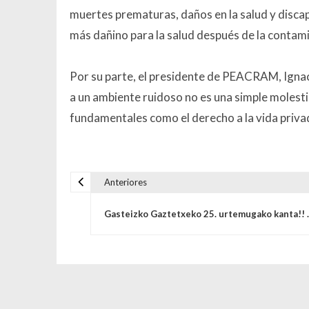
muertes prematuras, daños en la salud y discap
más dañino para la salud después de la contami
Por su parte, el presidente de PEACRAM, Ignaci
a un ambiente ruidoso no es una simple molesti
fundamentales como el derecho a la vida privada,
Anteriores
Navegación de entrada
Gasteizko Gaztetxeko 25. urtemugako kanta!! .