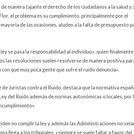
 de manera tajante el derecho de los ciudadanos a la salud y 
lor, el problema es su cumplimiento, principalmente por el
 mayoría de las ocasiones, aluden a la falta de presupuesto p
 ley se pasa la responsabilidad al individuo», quien finalmente
os las resoluciones suelen resolverse de manera positiva para
 con que muy poca gente que sufre el ruido denuncia».
 de Juristas contra el Ruido, destaca que la normativa españ
Ley del Ruido además de normas autonómicas o locales, por 
incumplimiento».
iden no cumplir la ley y además las Administraciones no vela
a llega a los tribunales, «siempre se suele fallar a favor del