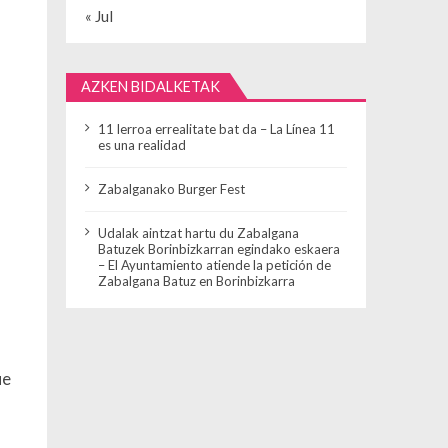
« Jul
AZKEN BIDALKETAK
11 lerroa errealitate bat da – La Línea 11
es una realidad
Zabalganako Burger Fest
Udalak aintzat hartu du Zabalgana
Batuzek Borinbizkarran egindako eskaera
– El Ayuntamiento atiende la petición de
Zabalgana Batuz en Borinbizkarra
ue