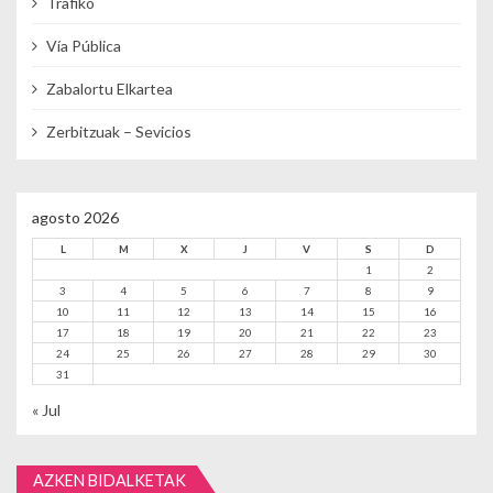
Trafiko
Vía Pública
Zabalortu Elkartea
Zerbitzuak – Sevicios
agosto 2026
L
M
X
J
V
S
D
1
2
3
4
5
6
7
8
9
10
11
12
13
14
15
16
17
18
19
20
21
22
23
24
25
26
27
28
29
30
31
« Jul
AZKEN BIDALKETAK