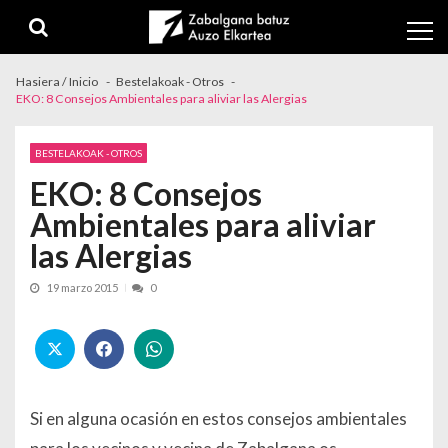
Skip to navigation
Skip to content
Hasiera / Inicio
Bestelakoak - Otros
EKO: 8 Consejos Ambientales para aliviar las Alergias
BESTELAKOAK - OTROS
EKO: 8 Consejos
Ambientales para aliviar
las Alergias
19 marzo 2015
0
Si en alguna ocasión en estos consejos ambientales