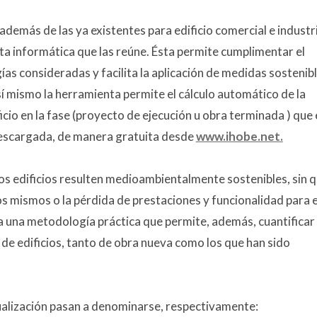
, además de las ya existentes para edificio comercial e industri
ta informática que las reúne. Ésta permite cumplimentar el
ías consideradas y facilita la aplicación de medidas sostenib
Así mismo la herramienta permite el cálculo automático de la
icio en la fase (proyecto de ejecución u obra terminada ) que 
descargada, de manera gratuita desde
www.ihobe.net.
s edificios resulten medioambientalmente sostenibles, sin 
os mismos o la pérdida de prestaciones y funcionalidad para e
ada una metodología práctica que permite, además, cuantificar 
 de edificios, tanto de obra nueva como los que han sido
tualización pasan a denominarse, respectivamente: