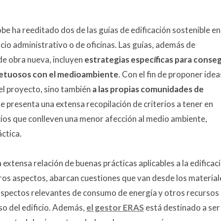
obe ha reeditado dos de las guías de edificación sostenible en
ficio administrativo o de oficinas. Las guías, además de
e obra nueva, incluyen
estrategias específicas para conseg
spetuosos con el medioambiente
. Con el fin de proponer idea
del proyecto, sino también
a las propias comunidades de
ue presenta una extensa recopilación de criterios a tener en
icios que conlleven una menor afección al medio ambiente,
áctica.
 extensa relación de buenas prácticas aplicables a la edificac
 otros aspectos, abarcan cuestiones que van desde los material
 aspectos relevantes de consumo de energía y otros recursos
so del edificio. Además,
el gestor ERAS
está destinado a ser 