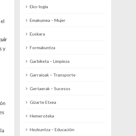
Eko-logia
Emakumea – Mujer
 el
Euskara
uir
Formakuntza
s y
Garbiketa – Limpieza
Garraioak – Transporte
Gertaerak – Sucesos
Gizarte Etxea
ión
es
Hemeroteka
Hezkuntza – Educación
la