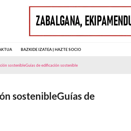
uz Auzo Elkartea
AKTUA
BAZKIDE IZATEA | HAZTE SOCIO
ción sostenibleGuías de edificación sostenible
ón sostenible
Guías de