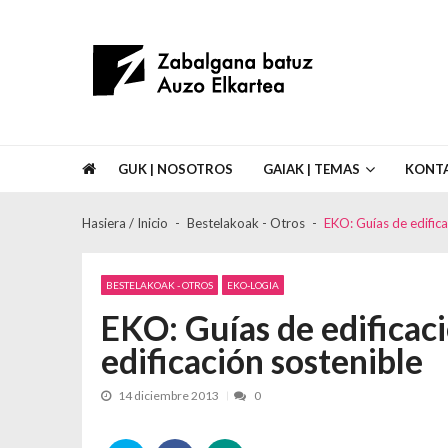
Skip to navigation
Skip to content
Asociación de Vecinos Zabalgana Bat
GUK | NOSOTROS
GAIAK | TEMAS
KONT
Hasiera / Inicio
Bestelakoak - Otros
EKO: Guías de edifica
BESTELAKOAK - OTROS
EKO-LOGIA
EKO: Guías de edificaci
edificación sostenible
14 diciembre 2013
0