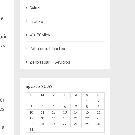
Salud
 el
Trafiko
Vía Pública
uir
s y
Zabalortu Elkartea
Zerbitzuak – Sevicios
agosto 2026
L
M
X
J
V
S
D
ión
1
2
3
4
5
6
7
8
9
es
10
11
12
13
14
15
16
17
18
19
20
21
22
23
24
25
26
27
28
29
30
la
31