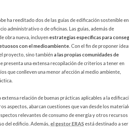
obe ha reeditado dos de las guías de edificación sostenible en
ficio administrativo o de oficinas. Las guías, además de
e obra nueva, incluyen
estrategias específicas para conseg
spetuosos con el medioambiente
. Con el fin de proponer idea
del proyecto, sino también
a las propias comunidades de
ue presenta una extensa recopilación de criterios a tener en
icios que conlleven una menor afección al medio ambiente,
áctica.
 extensa relación de buenas prácticas aplicables a la edificac
 otros aspectos, abarcan cuestiones que van desde los material
 aspectos relevantes de consumo de energía y otros recursos
so del edificio. Además,
el gestor ERAS
está destinado a ser 