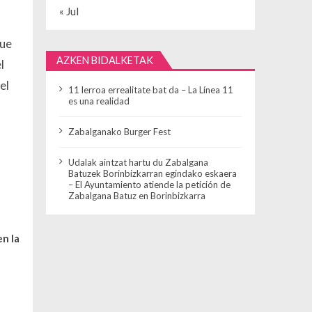
« Jul
que
AZKEN BIDALKETAK
l
el
11 lerroa errealitate bat da – La Línea 11
es una realidad
Zabalganako Burger Fest
Udalak aintzat hartu du Zabalgana
Batuzek Borinbizkarran egindako eskaera
– El Ayuntamiento atiende la petición de
Zabalgana Batuz en Borinbizkarra
en la