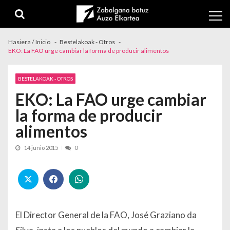
Skip to navigation
Skip to content
Hasiera / Inicio
Bestelakoak - Otros
EKO: La FAO urge cambiar la forma de producir alimentos
BESTELAKOAK - OTROS
EKO: La FAO urge cambiar
la forma de producir
alimentos
14 junio 2015
0
El Director General de la FAO, José Graziano da