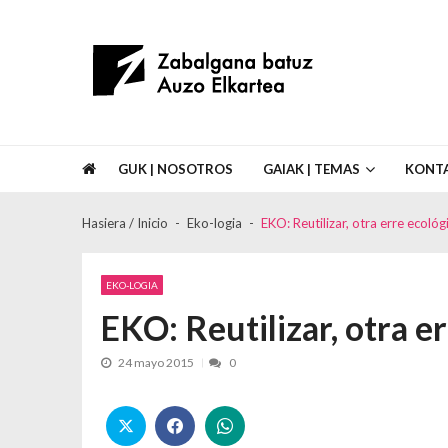
Skip to navigation
Skip to content
Asociación de Vecinos Zabalgana Bat
GUK | NOSOTROS
GAIAK | TEMAS
KONT
Hasiera / Inicio
Eko-logia
EKO: Reutilizar, otra erre ecológ
EKO-LOGIA
EKO: Reutilizar, otra e
24 mayo 2015
0