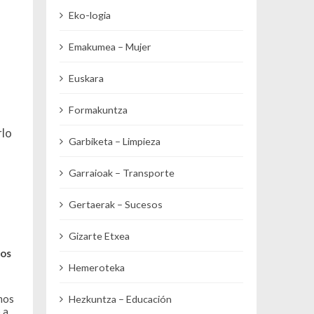
Eko-logia
Emakumea – Mujer
Euskara
Formakuntza
rlo
Garbiketa – Limpieza
Garraioak – Transporte
Gertaerak – Sucesos
Gizarte Etxea
e
os
Hemeroteka
amos
Hezkuntza – Educación
 a