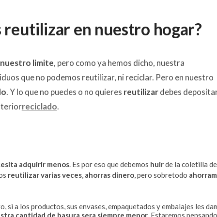
reutilizar en nuestro hogar?
 nuestro limite
, pero como ya hemos dicho, nuestra
iduos que no podemos reutilizar, ni reciclar. Pero en nuestro
do
. Y lo que no puedes o no quieres
reutilizar
debes deposita
terior
reciclado
.
cesita adquirir menos
. Es por eso que debemos
huir
de la coletilla d
mos
reutilizar varias veces
,
ahorras dinero
, pero sobretodo
ahorram
aro, si a los productos, sus envases, empaquetados y embalajes les d
stra cantidad de basura sera siempre menor
. Estaremos pensando