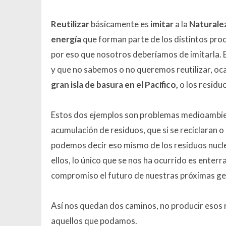
Reutilizar
básicamente es
imitar
a la
Naturale
energía
que forman parte de los distintos proce
por eso que nosotros deberíamos de imitarla.
y que no sabemos o no queremos reutilizar, oc
gran isla de basura en el Pacífico,
o los residu
Estos dos ejemplos son problemas medioambient
acumulación de residuos, que si se reciclaran o
podemos decir eso mismo de los residuos nuc
ellos, lo único que se nos ha ocurrido es enterr
compromiso el futuro de nuestras próximas ge
Así nos quedan dos caminos, no producir esos 
aquellos que podamos.