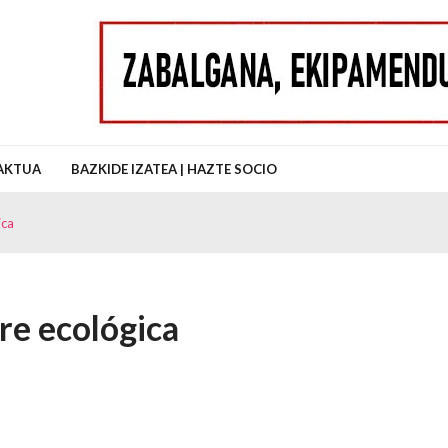
uz Auzo Elkartea
AKTUA
BAZKIDE IZATEA | HAZTE SOCIO
ica
rre ecológica