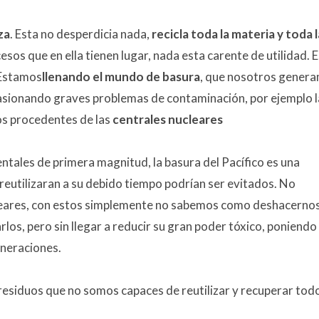
za
. Esta no desperdicia nada,
recicla toda la materia y toda l
sos que en ella tienen lugar, nada esta carente de utilidad. E
Estamos
llenando el mundo de basura
, que nosotros gener
asionando graves problemas de contaminación, por ejemplo l
os procedentes de las
centrales nucleares
ales de primera magnitud, la basura del Pacífico es una
 reutilizaran a su debido tiempo podrían ser evitados. No
leares, con estos simplemente no sabemos como deshacerno
arlos, pero sin llegar a reducir su gran poder tóxico, poniendo
neraciones.
residuos que no somos capaces de reutilizar y recuperar tod