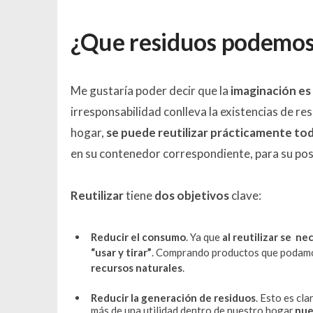
¿Que residuos podemos 
Me gustaría poder decir que la
imaginación es
irresponsabilidad conlleva la existencias de res
hogar,
se puede reutilizar prácticamente to
en su contenedor correspondiente, para su pos
Reutilizar
tiene
dos objetivos
clave:
Reducir el consumo
. Ya que
al reutilizar se ne
“usar y tirar”
. Comprando productos que poda
recursos naturales
.
Reducir la generación de residuos
. Esto es cl
más de una utilidad dentro de nuestro hogar,
nue