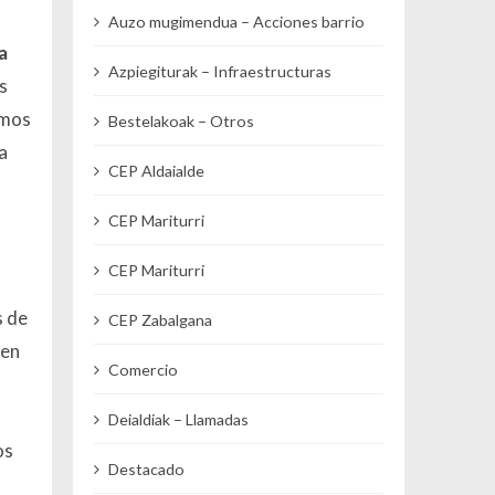
Auzo mugimendua – Acciones barrio
a
Azpiegiturak – Infraestructuras
s
amos
Bestelakoak – Otros
a
CEP Aldaialde
CEP Mariturri
CEP Mariturri
s de
CEP Zabalgana
 en
Comercio
Deialdiak – Llamadas
os
Destacado