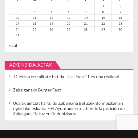
1
2
3
4
5
6
7
8
9
10
11
12
13
14
15
16
17
18
19
20
21
22
23
24
25
26
27
28
29
30
31
« Jul
AZKEN BIDALKETAK
11 lerroa errealitate bat da – La Línea 11 es una realidad
Zabalganako Burger Fest
Udalak aintzat hartu du Zabalgana Batuzek Borinbizkarran
egindako eskaera – El Ayuntamiento atiende la petición de
Zabalgana Batuz en Borinbizkarra