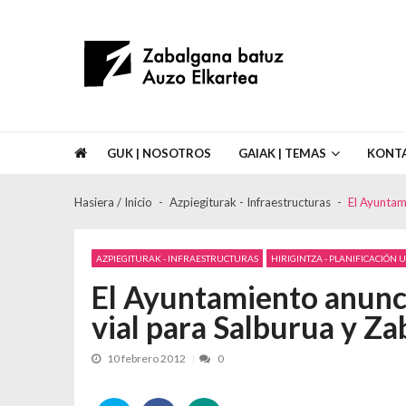
Skip to navigation
Skip to content
Asociación de Vecinos Zabalgana Bat
GUK | NOSOTROS
GAIAK | TEMAS
KONT
Hasiera / Inicio
Azpiegiturak - Infraestructuras
El Ayuntam
AZPIEGITURAK - INFRAESTRUCTURAS
HIRIGINTZA - PLANIFICACIÓN
El Ayuntamiento anunci
vial para Salburua y Z
10 febrero 2012
0