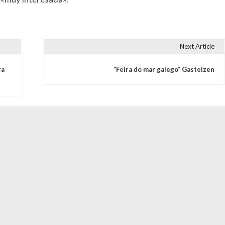
Next Article
s
ra
“Feira do mar galego” Gasteizen