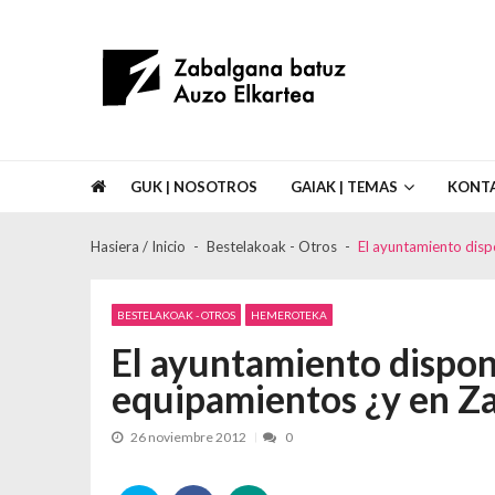
Skip to navigation
Skip to content
Asociación de Vecinos Zabalgana Bat
GUK | NOSOTROS
GAIAK | TEMAS
KONT
Hasiera / Inicio
Bestelakoak - Otros
El ayuntamiento dis
BESTELAKOAK - OTROS
HEMEROTEKA
El ayuntamiento dispon
equipamientos ¿y en Z
26 noviembre 2012
0