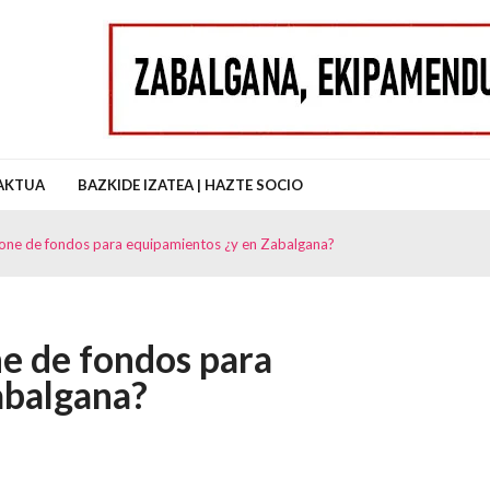
uz Auzo Elkartea
AKTUA
BAZKIDE IZATEA | HAZTE SOCIO
pone de fondos para equipamientos ¿y en Zabalgana?
e de fondos para
abalgana?