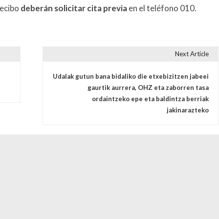
recibo
deberán solicitar cita previa
en el teléfono 010.
Next Article
s
Udalak gutun bana bidaliko die etxebizitzen jabeei
gaurtik aurrera, OHZ eta zaborren tasa
ordaintzeko epe eta baldintza berriak
jakinarazteko