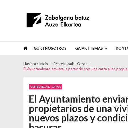
Skip to navigation
Skip to content
Asociación de Vecinos Zabalgana Bat
GUK | NOSOTROS
GAIAK | TEMAS
KONT
Hasiera / Inicio
Bestelakoak - Otros
El Ayuntamiento enviará, a partir de hoy, una carta a los propi
BESTELAKOAK - OTROS
El Ayuntamiento enviará,
propietarios de una viv
nuevos plazos y condicio
basuras