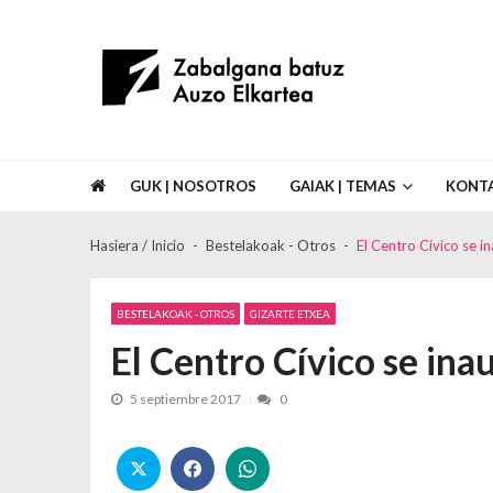
Skip to navigation
Skip to content
Asociación de Vecinos Zabalgana Bat
GUK | NOSOTROS
GAIAK | TEMAS
KONT
Hasiera / Inicio
Bestelakoak - Otros
El Centro Cívico se i
BESTELAKOAK - OTROS
GIZARTE ETXEA
El Centro Cívico se ina
5 septiembre 2017
0