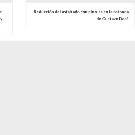
s
e
Reducción del asfaltado con pintura en la rotonda
 y
de Gustavo Doré