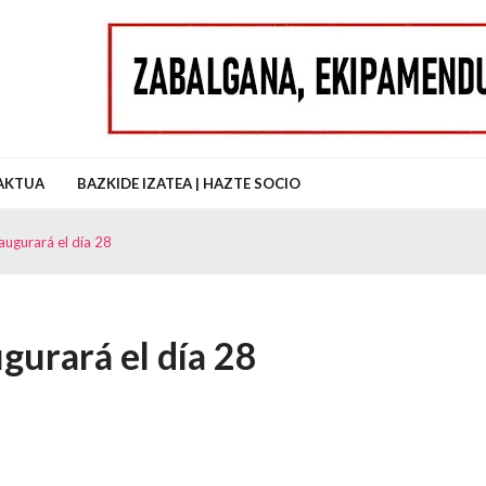
uz Auzo Elkartea
AKTUA
BAZKIDE IZATEA | HAZTE SOCIO
naugurará el día 28
ugurará el día 28