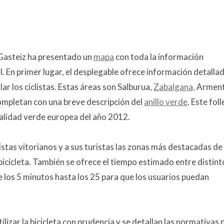
Gasteiz ha presentado un
mapa
con toda la información
tal. En primer lugar, el desplegable ofrece información detalla
ar los ciclistas. Estas áreas son Salburua,
Zabalgana,
Arment
ompletan con una breve descripción del
anillo verde
. Este fol
talidad verde europea del año 2012.
listas vitorianos y a sus turistas las zonas más destacadas de 
 bicicleta. También se ofrece el tiempo estimado entre distint
 los 5 minutos hasta los 25 para que los usuarios puedan
lizar la bicicleta con prudencia y se detallan las normativas 