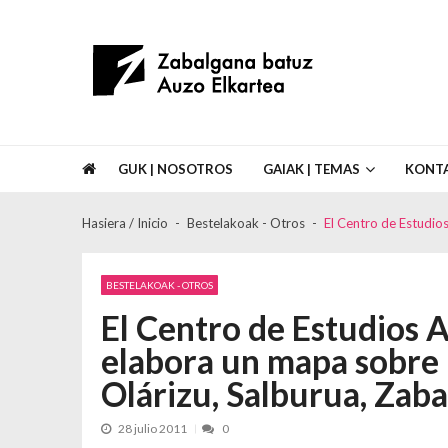
Skip to navigation
Skip to content
Asociación de Vecinos Zabalgana Bat
GUK | NOSOTROS
GAIAK | TEMAS
KONT
Hasiera / Inicio
Bestelakoak - Otros
El Centro de Estudios
BESTELAKOAK - OTROS
El Centro de Estudios 
elabora un mapa sobre l
Olárizu, Salburua, Zab
28 julio 2011
0