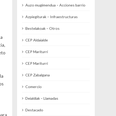
Auzo mugimendua – Acciones barrio
Azpiegiturak – Infraestructuras
Bestelakoak – Otros
da
CEP Aldaialde
ia,
CEP Mariturri
leto
CEP Mariturri
CEP Zabalgana
la
os
Comercio
Deialdiak – Llamadas
Destacado
para