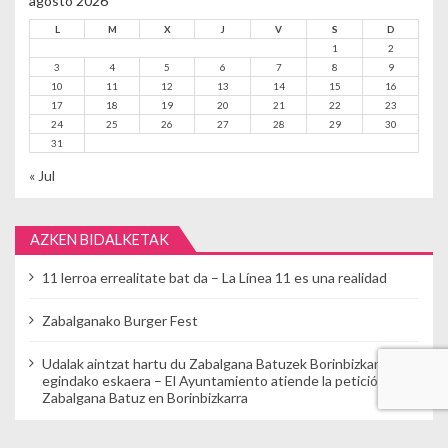
agosto 2026
L
M
X
J
V
S
D
1
2
3
4
5
6
7
8
9
10
11
12
13
14
15
16
17
18
19
20
21
22
23
24
25
26
27
28
29
30
31
« Jul
AZKEN BIDALKETAK
11 lerroa errealitate bat da – La Línea 11 es una realidad
Zabalganako Burger Fest
Udalak aintzat hartu du Zabalgana Batuzek Borinbizkarran
egindako eskaera – El Ayuntamiento atiende la petición de
Zabalgana Batuz en Borinbizkarra