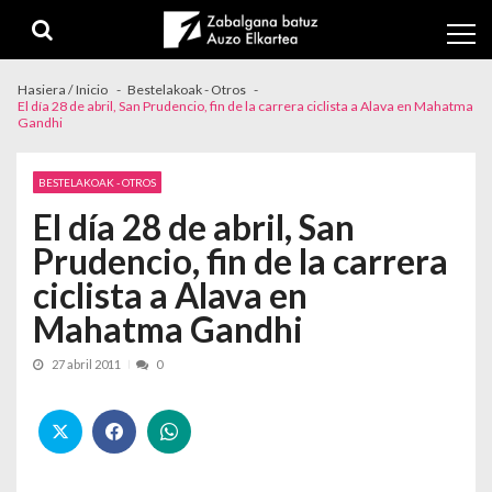
Skip to navigation
Skip to content
Hasiera / Inicio
Bestelakoak - Otros
El día 28 de abril, San Prudencio, fin de la carrera ciclista a Alava en Mahatma
Gandhi
BESTELAKOAK - OTROS
El día 28 de abril, San
Prudencio, fin de la carrera
ciclista a Alava en
Mahatma Gandhi
27 abril 2011
0