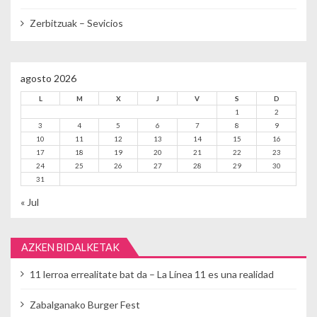
Zerbitzuak – Sevicios
agosto 2026
L
M
X
J
V
S
D
1
2
3
4
5
6
7
8
9
10
11
12
13
14
15
16
17
18
19
20
21
22
23
24
25
26
27
28
29
30
31
« Jul
AZKEN BIDALKETAK
11 lerroa errealitate bat da – La Línea 11 es una realidad
Zabalganako Burger Fest