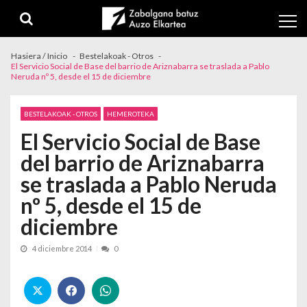
Skip to navigation
Skip to content
Hasiera / Inicio
Bestelakoak - Otros
El Servicio Social de Base del barrio de Ariznabarra se traslada a Pablo
Neruda nº 5, desde el 15 de diciembre
BESTELAKOAK - OTROS
HEMEROTEKA
El Servicio Social de Base
del barrio de Ariznabarra
se traslada a Pablo Neruda
nº 5, desde el 15 de
diciembre
4 diciembre 2014
0