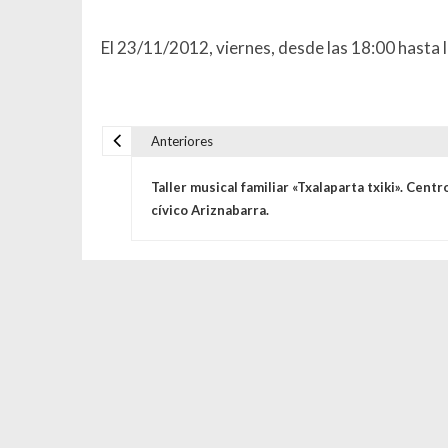
El 23/11/2012, viernes, desde las 18:00 hasta l
Anteriores
Navegación de entrada
Taller musical familiar «Txalaparta txiki». Centr
cívico Ariznabarra.