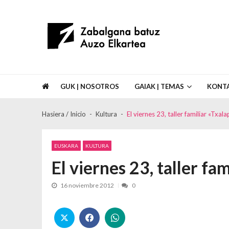
Skip to navigation
Skip to content
Asociación de Vecinos Zabalgana Bat
GUK | NOSOTROS
GAIAK | TEMAS
KONT
Hasiera / Inicio
Kultura
El viernes 23, taller familiar «Txala
EUSKARA
KULTURA
El viernes 23, taller fam
16 noviembre 2012
0