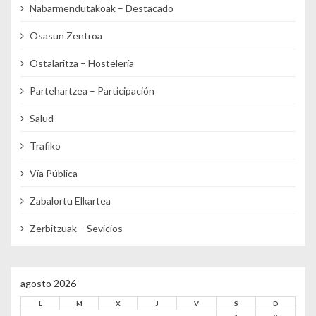
Nabarmendutakoak – Destacado
Osasun Zentroa
Ostalaritza – Hostelería
Partehartzea – Participación
Salud
Trafiko
Vía Pública
Zabalortu Elkartea
Zerbitzuak – Sevicios
agosto 2026
L
M
X
J
V
S
D