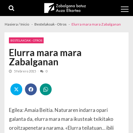
Skip to navigation
Skip to content
Hasiera / Inicio
Bestelakoak - Otros
Elurra mara mara Zabalganan
BESTELAKOAK - OTROS
Elurra mara mara
Zabalganan
5 febrero 2015
0
Egilea: Amaia Beitia. Naturaren indarra opari
galanta da, elurra mara mara ikusteak txikitako
oroitzapenetara narama. «Elurra teilatuan… ibili