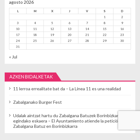
agosto 2026
L
M
X
J
V
S
D
1
2
3
4
5
6
7
8
9
10
11
12
13
14
15
16
17
18
19
20
21
22
23
24
25
26
27
28
29
30
31
« Jul
AZKEN BIDALKETAK
11 lerroa errealitate bat da – La Línea 11 es una realidad
Zabalganako Burger Fest
Udalak aintzat hartu du Zabalgana Batuzek Borinbizkarran
egindako eskaera – El Ayuntamiento atiende la petición de
Zabalgana Batuz en Borinbizkarra