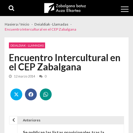
Skip to navigation
Skip to content
Hasiera / Inicio
Deialdiak - Llamadas
Encuentro Intercultural en el CEP Zabalgana
DEIALDIAK - LLAMADAS
Encuentro Intercultural en
el CEP Zabalgana
12 marzo 2014
0
Anteriores
Navegación de entradas
Se publican las listas provisionales tras la