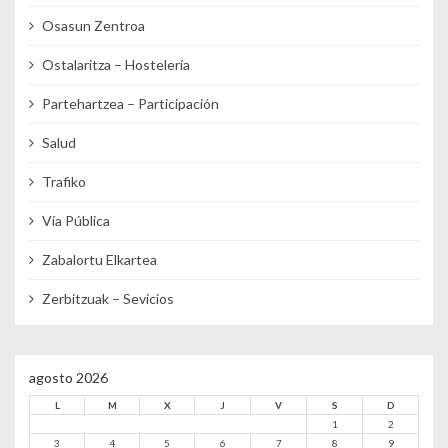
Osasun Zentroa
Ostalaritza – Hostelería
Partehartzea – Participación
Salud
Trafiko
Vía Pública
Zabalortu Elkartea
Zerbitzuak – Sevicios
agosto 2026
L
M
X
J
V
S
D
1
2
3
4
5
6
7
8
9