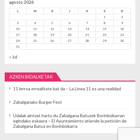
agosto 2026
L
M
X
J
V
S
D
1
2
3
4
5
6
7
8
9
10
11
12
13
14
15
16
17
18
19
20
21
22
23
24
25
26
27
28
29
30
31
« Jul
AZKEN BIDALKETAK
11 lerroa errealitate bat da – La Línea 11 es una realidad
Zabalganako Burger Fest
Udalak aintzat hartu du Zabalgana Batuzek Borinbizkarran
egindako eskaera – El Ayuntamiento atiende la petición de
Zabalgana Batuz en Borinbizkarra