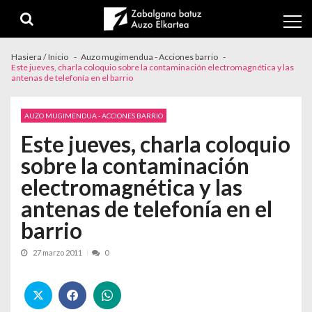
Skip to navigation
Skip to content
Hasiera / Inicio
Auzo mugimendua - Acciones barrio
Este jueves, charla coloquio sobre la contaminación electromagnética y las
antenas de telefonía en el barrio
AUZO MUGIMENDUA - ACCIONES BARRIO
Este jueves, charla coloquio
sobre la contaminación
electromagnética y las
antenas de telefonía en el
barrio
27 marzo 2011
0