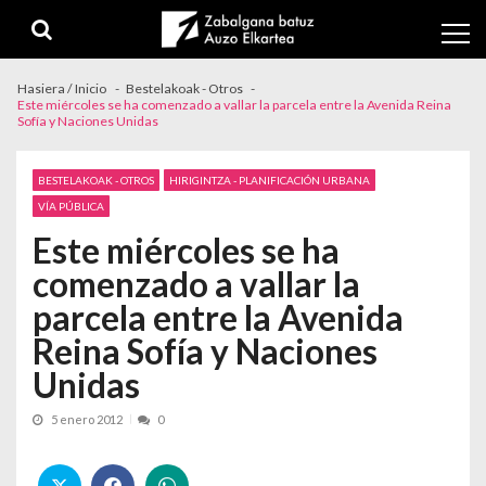
Skip to navigation
Skip to content
Hasiera / Inicio
Bestelakoak - Otros
Este miércoles se ha comenzado a vallar la parcela entre la Avenida Reina
Sofía y Naciones Unidas
BESTELAKOAK - OTROS
HIRIGINTZA - PLANIFICACIÓN URBANA
VÍA PÚBLICA
Este miércoles se ha
comenzado a vallar la
parcela entre la Avenida
Reina Sofía y Naciones
Unidas
5 enero 2012
0