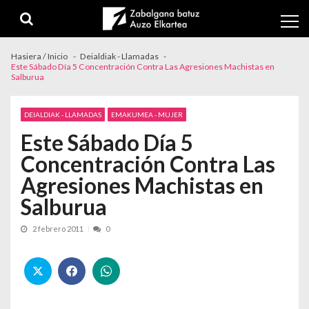
Skip to navigation
Skip to content
Hasiera / Inicio
Deialdiak - Llamadas
Este Sábado Día 5 Concentración Contra Las Agresiones Machistas en
Salburua
DEIALDIAK - LLAMADAS
EMAKUMEA - MUJER
Este Sábado Día 5
Concentración Contra Las
Agresiones Machistas en
Salburua
2 febrero 2011
0