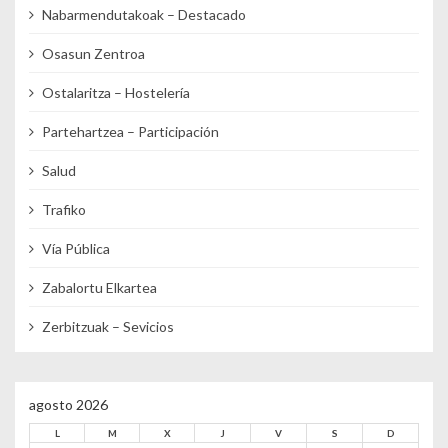
Nabarmendutakoak – Destacado
Osasun Zentroa
Ostalaritza – Hostelería
Partehartzea – Participación
Salud
Trafiko
Vía Pública
Zabalortu Elkartea
Zerbitzuak – Sevicios
agosto 2026
L
M
X
J
V
S
D