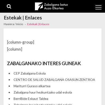
Skip to navigation
Skip to content
Estekak | Enlaces
Hasiera / Inicio
Estekak | Enlaces
[column-group]
[column]
ZABALGANAKO INTERES GUNEAK
CEP Zabalgana Eskola
CENTRO DE SALUD ZABALGANA OSASUN ZENTROA
Mariturri Guraso elkartea
Zabalgana haur hezkuntzako udal eskola
BerriBide Eskaut Taldea
Zabalgana haur hezkuntzako udal eskola