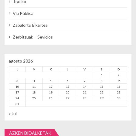
Trafiko
Vía Pública
Zabalortu Elkartea
Zerbitzuak – Sevicios
agosto 2026
L
M
X
J
V
S
D
1
2
3
4
5
6
7
8
9
10
11
12
13
14
15
16
17
18
19
20
21
22
23
24
25
26
27
28
29
30
31
« Jul
AZKEN BIDALKETAK