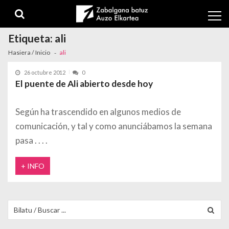
Skip to navigation
Skip to content
Etiqueta:
ali
Hasiera / Inicio
ali
26 octubre 2012
0
El puente de Ali abierto desde hoy
Según ha trascendido en algunos medios de
comunicación, y tal y como anunciábamos la semana
pasa
+ INFO
Buscar para: