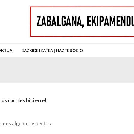
uz Auzo Elkartea
AKTUA
BAZKIDE IZATEA | HAZTE SOCIO
s carriles bici en el
íamos algunos aspectos