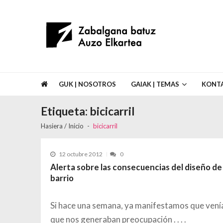
Skip to navigation
Skip to content
Asociación de Vecinos Zabalgana Bat
GUK | NOSOTROS
GAIAK | TEMAS
KONT
Etiqueta:
bicicarril
Hasiera / Inicio
bicicarril
12 octubre 2012
0
Alerta sobre las consecuencias del diseño de lo
barrio
Si hace una semana, ya manifestamos que ven
que nos generaban preocupación