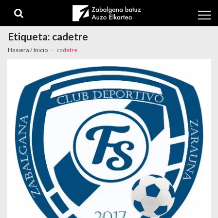
Skip to navigation
Skip to content
Etiqueta:
cadetre
Hasiera / Inicio
cadetre