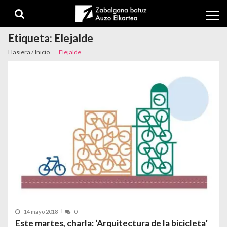
Skip to navigation
Skip to content
Etiqueta:
Elejalde
Hasiera / Inicio
Elejalde
14 mayo 2018
0
Este martes, charla: ‘Arquitectura de la bicicleta’