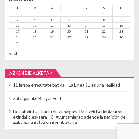
L
M
X
J
V
S
D
1
2
3
4
5
6
7
8
9
10
11
12
13
14
15
16
17
18
19
20
21
22
23
24
25
26
27
28
29
30
31
« Jul
AZKEN BIDALKETAK
11 lerroa errealitate bat da – La Línea 11 es una realidad
Zabalganako Burger Fest
Udalak aintzat hartu du Zabalgana Batuzek Borinbizkarran
egindako eskaera – El Ayuntamiento atiende la petición de
Zabalgana Batuz en Borinbizkarra