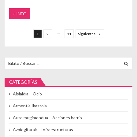
+ INFO
Paginación de entradas
…
1
2
11
Siguientes
Buscar para:
CATEGORÍAS
Aisialdia – Ocio
Armentia Ikastola
Auzo mugimendua – Acciones barrio
Azpiegiturak – Infraestructuras