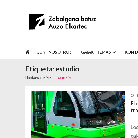
Skip to navigation
Skip to content
Asociación de Vecinos Zabalgana Bat
GUK | NOSOTROS
GAIAK | TEMAS
KONT
Etiqueta:
estudio
Hasiera / Inicio
estudio
1
El 
tr
Los
cal