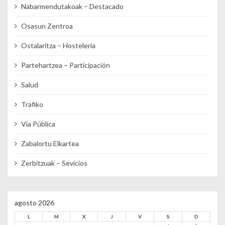
Nabarmendutakoak – Destacado
Osasun Zentroa
Ostalaritza – Hostelería
Partehartzea – Participación
Salud
Trafiko
Vía Pública
Zabalortu Elkartea
Zerbitzuak – Sevicios
agosto 2026
L
M
X
J
V
S
D