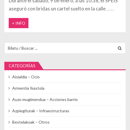
Durante el sábado, 9 de enero, a las 10:38, el SPEIS
aseguró con bridas un cartel suelto en la calle
+ INFO
Buscar para:
CATEGORÍAS
Aisialdia – Ocio
Armentia Ikastola
Auzo mugimendua – Acciones barrio
Azpiegiturak – Infraestructuras
Bestelakoak – Otros