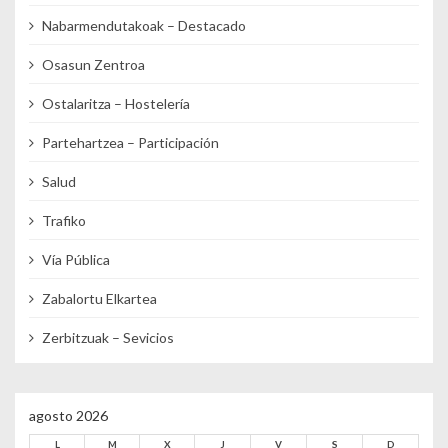
Nabarmendutakoak – Destacado
Osasun Zentroa
Ostalaritza – Hostelería
Partehartzea – Participación
Salud
Trafiko
Vía Pública
Zabalortu Elkartea
Zerbitzuak – Sevicios
agosto 2026
L
M
X
J
V
S
D