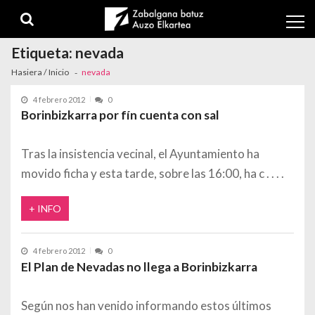
Skip to navigation
Skip to content
Etiqueta:
nevada
Hasiera / Inicio
nevada
4 febrero 2012
0
Borinbizkarra por fín cuenta con sal
Tras la insistencia vecinal, el Ayuntamiento ha
movido ficha y esta tarde, sobre las 16:00, ha c
+ INFO
4 febrero 2012
0
El Plan de Nevadas no llega a Borinbizkarra
Según nos han venido informando estos últimos