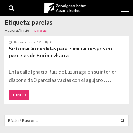
Skip to navigation
Skip to content
Etiqueta:
parelas
Hasiera / Inicio
parelas
8 noviembre 2012
0
Se tomarán medidas para eliminar riesgos en
parcelas de Borinbizkarra
En la calle Ignacio Ruiz de Luzuriaga en su interior
dispone de 3 parcelas vacías con el agujero
+ INFO
Buscar para: