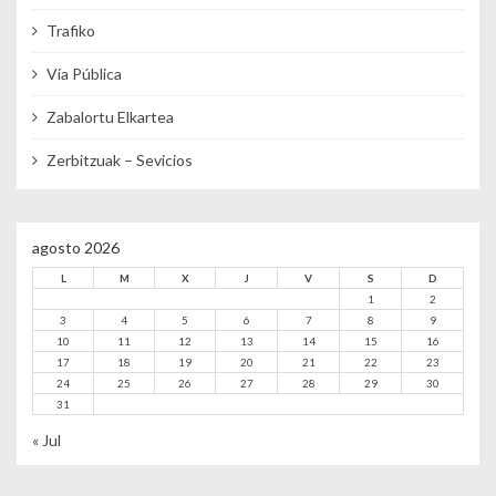
Trafiko
Vía Pública
Zabalortu Elkartea
Zerbitzuak – Sevicios
agosto 2026
L
M
X
J
V
S
D
1
2
3
4
5
6
7
8
9
10
11
12
13
14
15
16
17
18
19
20
21
22
23
24
25
26
27
28
29
30
31
« Jul