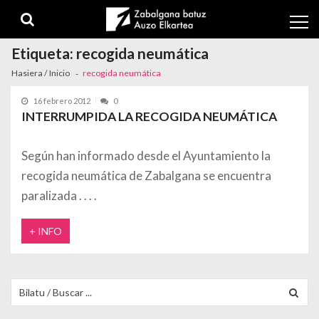
Skip to navigation
Skip to content
Etiqueta:
recogida neumática
Hasiera / Inicio
recogida neumática
16 febrero 2012
0
INTERRUMPIDA LA RECOGIDA NEUMÁTICA
Según han informado desde el Ayuntamiento la
recogida neumática de Zabalgana se encuentra
paralizada
+ INFO
Buscar para: