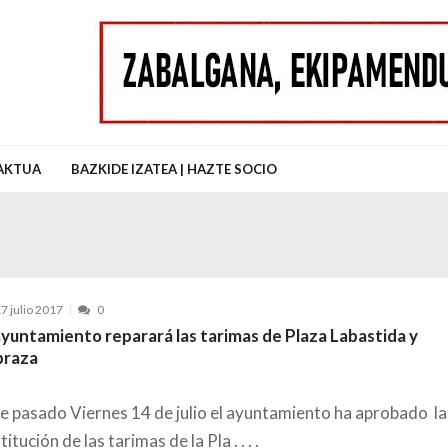
uz Auzo Elkartea
AKTUA
BAZKIDE IZATEA | HAZTE SOCIO
7 julio 2017
0
ayuntamiento reparará las tarimas de Plaza Labastida y
braza
e pasado Viernes 14 de julio el ayuntamiento ha aprobado la
titución de las tarimas de la Pla