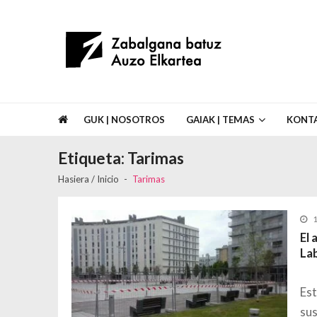
Skip to navigation
Skip to content
Asociación de Vecinos Zabalgana Bat
GUK | NOSOTROS
GAIAK | TEMAS
KONT
Etiqueta:
Tarimas
Hasiera / Inicio
Tarimas
1
El 
La
Est
sus