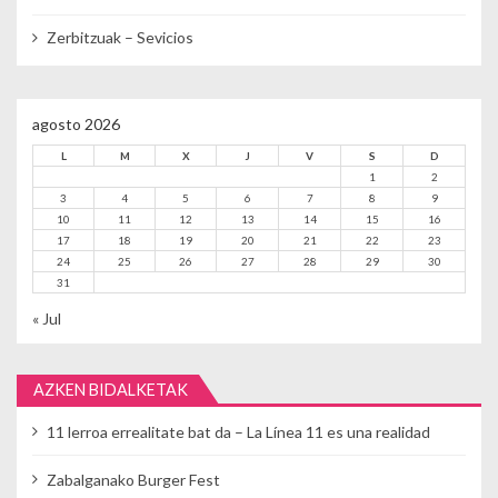
Zerbitzuak – Sevicios
agosto 2026
L
M
X
J
V
S
D
1
2
3
4
5
6
7
8
9
10
11
12
13
14
15
16
17
18
19
20
21
22
23
24
25
26
27
28
29
30
31
« Jul
AZKEN BIDALKETAK
11 lerroa errealitate bat da – La Línea 11 es una realidad
Zabalganako Burger Fest