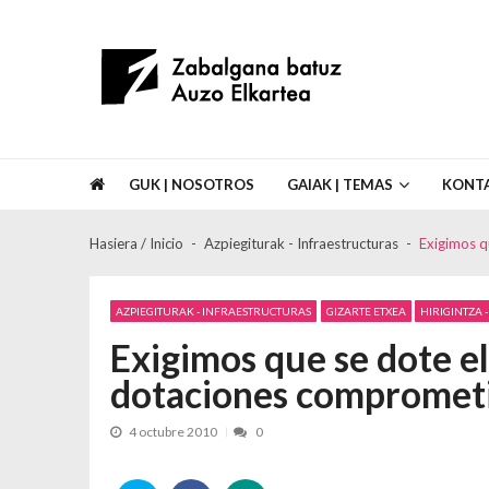
Skip to navigation
Skip to content
Asociación de Vecinos Zabalgana Bat
GUK | NOSOTROS
GAIAK | TEMAS
KONT
Hasiera / Inicio
Azpiegiturak - Infraestructuras
Exigimos q
AZPIEGITURAK - INFRAESTRUCTURAS
GIZARTE ETXEA
HIRIGINTZA 
Exigimos que se dote el
dotaciones compromet
4 octubre 2010
0