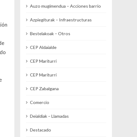
Auzo mugimendua – Acciones barrio
Azpiegiturak – Infraestructuras
ción
Bestelakoak – Otros
de
CEP Aldaialde
ado
CEP Mariturri
CEP Mariturri
e
CEP Zabalgana
Comercio
Deialdiak – Llamadas
Destacado