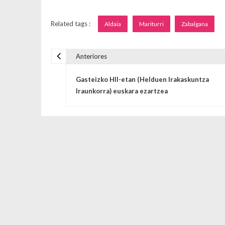
Related tags :
Aldaia
Mariturri
Zabalgana
Anteriores
Navegación de entrada
Gasteizko HII-etan (Helduen Irakaskuntza
Iraunkorra) euskara ezartzea