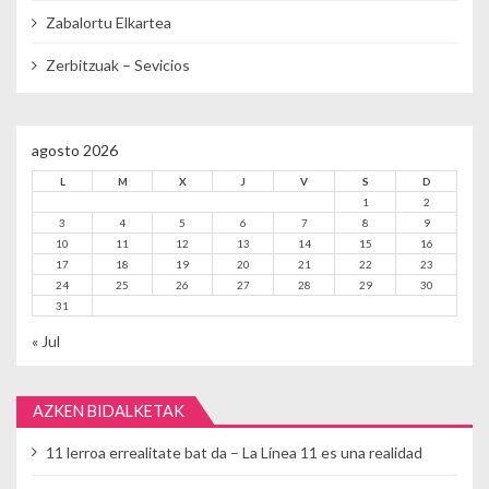
Zabalortu Elkartea
Zerbitzuak – Sevicios
agosto 2026
L
M
X
J
V
S
D
1
2
3
4
5
6
7
8
9
10
11
12
13
14
15
16
17
18
19
20
21
22
23
24
25
26
27
28
29
30
31
« Jul
AZKEN BIDALKETAK
11 lerroa errealitate bat da – La Línea 11 es una realidad