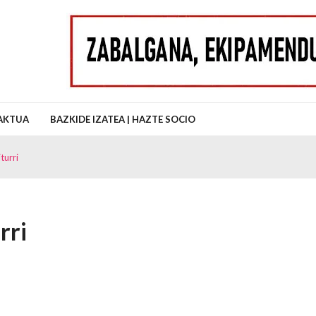
uz Auzo Elkartea
AKTUA
BAZKIDE IZATEA | HAZTE SOCIO
turri
rri