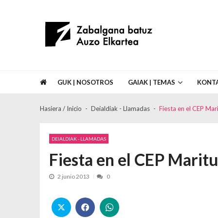
Skip to navigation
Skip to content
Asociación de Vecinos Zabalgana Bat
GUK | NOSOTROS
GAIAK | TEMAS
KONT
Hasiera / Inicio
Deialdiak - Llamadas
Fiesta en el CEP Mari
DEIALDIAK - LLAMADAS
Fiesta en el CEP Maritu
2 junio 2013
0