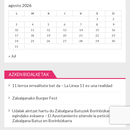
agosto 2026
L
M
X
J
V
S
D
1
2
3
4
5
6
7
8
9
10
11
12
13
14
15
16
17
18
19
20
21
22
23
24
25
26
27
28
29
30
31
« Jul
AZKEN BIDALKETAK
11 lerroa errealitate bat da – La Línea 11 es una realidad
Zabalganako Burger Fest
Udalak aintzat hartu du Zabalgana Batuzek Borinbizkarran
egindako eskaera – El Ayuntamiento atiende la petición de
Zabalgana Batuz en Borinbizkarra