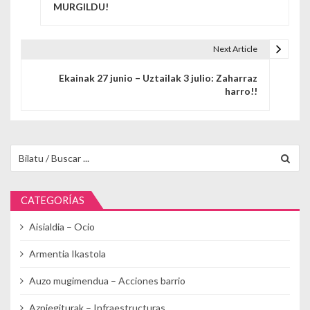
MURGILDU!
Next Article
Ekainak 27 junio – Uztailak 3 julio: Zaharraz
harro!!
Buscar para:
CATEGORÍAS
Aisialdia – Ocio
Armentia Ikastola
Auzo mugimendua – Acciones barrio
Azpiegiturak – Infraestructuras