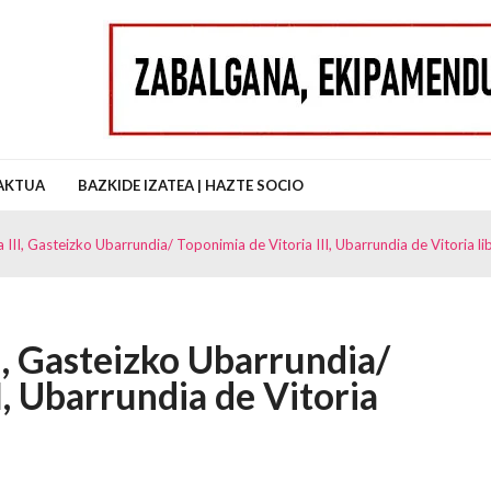
uz Auzo Elkartea
AKTUA
BAZKIDE IZATEA | HAZTE SOCIO
III, Gasteizko Ubarrundia/ Toponimia de Vitoria III, Ubarrundia de Vitoria l
I, Gasteizko Ubarrundia/
I, Ubarrundia de Vitoria