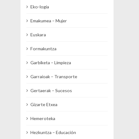
Eko-logia
Emakumea – Mujer
Euskara
Formakuntza
Garbiketa – Limpieza
Garraioak – Transporte
Gertaerak – Sucesos
Gizarte Etxea
Hemeroteka
Hezkuntza – Educación