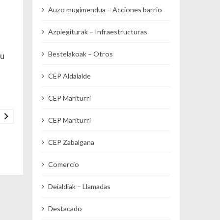
Auzo mugimendua – Acciones barrio
Azpiegiturak – Infraestructuras
Bestelakoak – Otros
du
CEP Aldaialde
CEP Mariturri
CEP Mariturri
CEP Zabalgana
Comercio
Deialdiak – Llamadas
Destacado