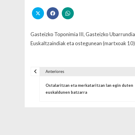
Gasteizko Toponimia III, Gasteizko Ubarrundia/
Euskaltzaindiak eta ostegunean (martxoak 10)
Anteriores
Navegación de entrada
Ostalaritzan eta merkataritzan lan egin duten
euskaldunen batzarra