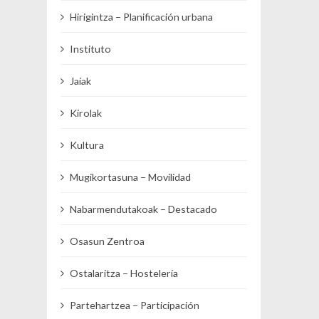
Hirigintza – Planificación urbana
Instituto
Jaiak
Kirolak
Kultura
Mugikortasuna – Movilidad
Nabarmendutakoak – Destacado
Osasun Zentroa
Ostalaritza – Hostelería
Partehartzea – Participación