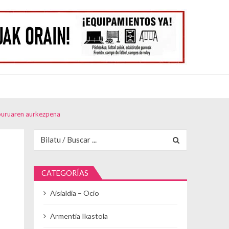
iburuaren aurkezpena
Buscar para:
CATEGORÍAS
Aisialdia – Ocio
Armentia Ikastola