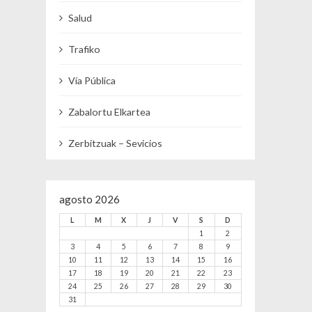
Salud
Trafiko
Vía Pública
Zabalortu Elkartea
Zerbitzuak – Sevicios
agosto 2026
L
M
X
J
V
S
D
1
2
3
4
5
6
7
8
9
10
11
12
13
14
15
16
17
18
19
20
21
22
23
24
25
26
27
28
29
30
31