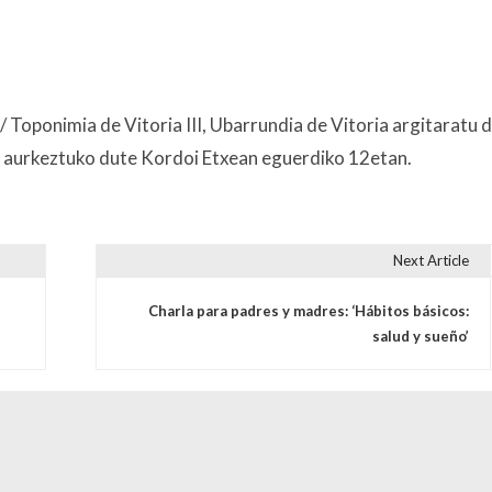
 Toponimia de Vitoria III, Ubarrundia de Vitoria argitaratu 
 aurkeztuko dute Kordoi Etxean eguerdiko 12etan.
Next Article
s
Charla para padres y madres: ‘Hábitos básicos:
salud y sueño’