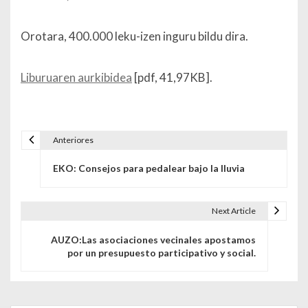
Orotara, 400.000 leku-izen inguru bildu dira.
Liburuaren aurkibidea
[pdf, 41,97KB].
Anteriores
Navegación de entradas
EKO: Consejos para pedalear bajo la lluvia
Next Article
AUZO:Las asociaciones vecinales apostamos
por un presupuesto participativo y social.