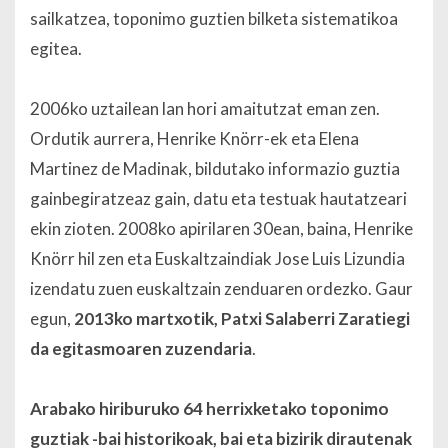
sailkatzea, toponimo guztien bilketa sistematikoa
egitea.
2006ko uztailean lan hori amaitutzat eman zen.
Ordutik aurrera, Henrike Knörr-ek eta Elena
Martinez de Madinak, bildutako informazio guztia
gainbegiratzeaz gain, datu eta testuak hautatzeari
ekin zioten. 2008ko apirilaren 30ean, baina, Henrike
Knörr hil zen eta Euskaltzaindiak Jose Luis Lizundia
izendatu zuen euskaltzain zenduaren ordezko. Gaur
egun,
2013ko martxotik, Patxi Salaberri Zaratiegi
da egitasmoaren zuzendaria
.
Arabako hiriburuko 64 herrixketako toponimo
guztiak -bai historikoak, bai eta bizirik dirautenak