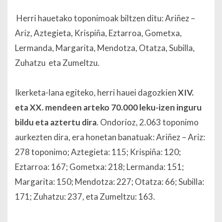
Herri hauetako toponimoak biltzen ditu: Ariñez –
Ariz, Aztegieta, Krispiña, Eztarroa, Gometxa,
Lermanda, Margarita, Mendotza, Otatza, Subilla,
Zuhatzu eta Zumeltzu.
Ikerketa-lana egiteko, herri hauei dagozkien
XIV.
eta XX. mendeen arteko 70.000 leku-izen inguru
bildu eta aztertu dira
. Ondorioz, 2.063 toponimo
aurkezten dira, era honetan banatuak: Ariñez – Ariz:
278 toponimo; Aztegieta: 115; Krispiña: 120;
Eztarroa: 167; Gometxa: 218; Lermanda: 151;
Margarita: 150; Mendotza: 227; Otatza: 66; Subilla:
171; Zuhatzu: 237, eta Zumeltzu: 163.