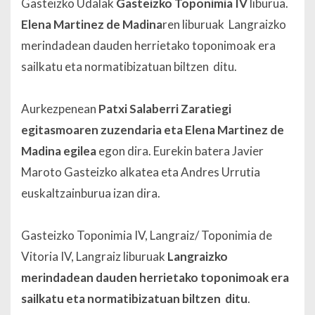
Gasteizko Udalak
Gasteizko Toponimia IV
liburua.
Elena Martinez de Madina
ren liburuak Langraizko
merindadean dauden herrietako toponimoak era
sailkatu eta normatibizatuan biltzen ditu.
Aurkezpenean
Patxi Salaberri Zaratiegi
egitasmoaren zuzendaria eta Elena Martinez de
Madina egilea
egon dira. Eurekin batera Javier
Maroto Gasteizko alkatea eta Andres Urrutia
euskaltzainburua izan dira.
Gasteizko Toponimia IV, Langraiz/ Toponimia de
Vitoria IV, Langraiz liburuak
Langraizko
merindadean dauden herrietako toponimoak era
sailkatu eta normatibizatuan biltzen ditu
.