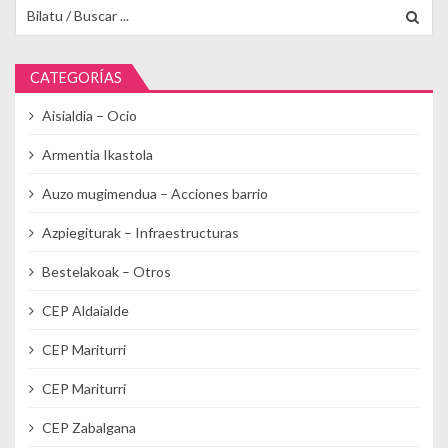
Buscar para:
CATEGORÍAS
Aisialdia – Ocio
Armentia Ikastola
Auzo mugimendua – Acciones barrio
Azpiegiturak – Infraestructuras
Bestelakoak – Otros
CEP Aldaialde
CEP Mariturri
CEP Mariturri
CEP Zabalgana