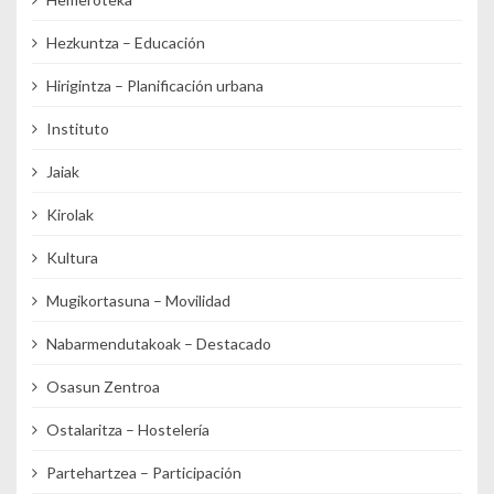
Hezkuntza – Educación
Hirigintza – Planificación urbana
Instituto
Jaiak
Kirolak
Kultura
Mugikortasuna – Movilidad
Nabarmendutakoak – Destacado
Osasun Zentroa
Ostalaritza – Hostelería
Partehartzea – Participación