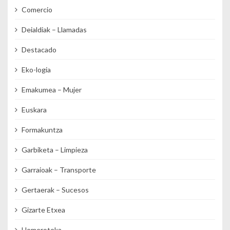
Comercio
Deialdiak – Llamadas
Destacado
Eko-logia
Emakumea – Mujer
Euskara
Formakuntza
Garbiketa – Limpieza
Garraioak – Transporte
Gertaerak – Sucesos
Gizarte Etxea
Hemeroteka