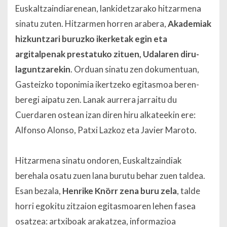
Euskaltzaindiarenean, lankidetzarako hitzarmena
sinatu zuten. Hitzarmen horren arabera,
Akademiak
hizkuntzari buruzko ikerketak egin eta
argitalpenak prestatuko zituen, Udalaren diru-
laguntzarekin
. Orduan sinatu zen dokumentuan,
Gasteizko toponimia ikertzeko egitasmoa beren-
beregi aipatu zen. Lanak aurrera jarraitu du
Cuerdaren ostean izan diren hiru alkateekin ere:
Alfonso Alonso, Patxi Lazkoz eta Javier Maroto.
Hitzarmena sinatu ondoren, Euskaltzaindiak
berehala osatu zuen lana burutu behar zuen taldea.
Esan bezala,
Henrike Knörr zena buru zela
, talde
horri egokitu zitzaion egitasmoaren lehen fasea
osatzea: artxiboak arakatzea, informazioa