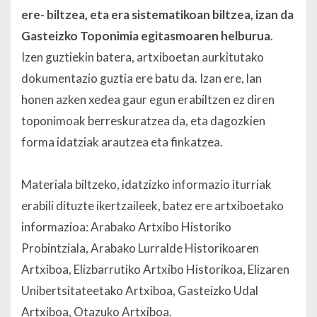
ere- biltzea, eta era sistematikoan biltzea, izan da
Gasteizko Toponimia egitasmoaren helburua
.
Izen guztiekin batera, artxiboetan aurkitutako
dokumentazio guztia ere batu da. Izan ere, lan
honen azken xedea gaur egun erabiltzen ez diren
toponimoak berreskuratzea da, eta dagozkien
forma idatziak arautzea eta finkatzea.
Materiala biltzeko, idatzizko informazio iturriak
erabili dituzte ikertzaileek, batez ere artxiboetako
informazioa: Arabako Artxibo Historiko
Probintziala, Arabako Lurralde Historikoaren
Artxiboa, Elizbarrutiko Artxibo Historikoa, Elizaren
Unibertsitateetako Artxiboa, Gasteizko Udal
Artxiboa, Otazuko Artxiboa.