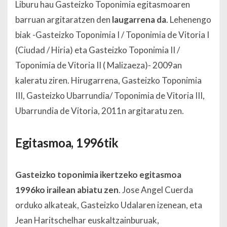
Liburu hau Gasteizko Toponimia egitasmoaren
barruan argitaratzen den
laugarrena da
. Lehenengo
biak -Gasteizko Toponimia I / Toponimia de Vitoria I
(Ciudad / Hiria) eta Gasteizko Toponimia II /
Toponimia de Vitoria II ( Malizaeza)- 2009an
kaleratu ziren. Hirugarrena, Gasteizko Toponimia
III, Gasteizko Ubarrundia/ Toponimia de Vitoria III,
Ubarrundia de Vitoria, 2011n argitaratu zen.
Egitasmoa, 1996tik
Gasteizko toponimia ikertzeko egitasmoa
1996ko irailean abiatu zen
. Jose Angel Cuerda
orduko alkateak, Gasteizko Udalaren izenean, eta
Jean Haritschelhar euskaltzainburuak,