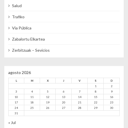
Salud
Trafiko
Vía Pública
Zabalortu Elkartea
Zerbitzuak – Sevicios
agosto 2026
L
M
X
J
V
S
D
1
2
3
4
5
6
7
8
9
10
11
12
13
14
15
16
17
18
19
20
21
22
23
24
25
26
27
28
29
30
31
« Jul