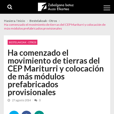
Skip to navigation
Skip to content
Hasiera / Inicio
Bestelakoak - Otros
Ha comenzado el movimiento de tierras del CEP Mariturri y colocación de
más módulos prefabricados provisionales
BESTELAKOAK - OTROS
Ha comenzado el
movimiento de tierras del
CEP Mariturri y colocación
de más módulos
prefabricados
provisionales
27 agosto 2014
0