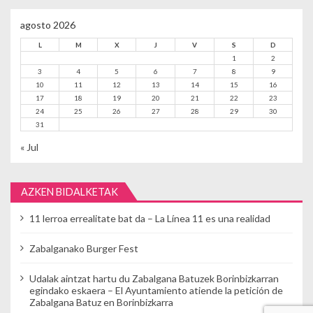
agosto 2026
L
M
X
J
V
S
D
1
2
3
4
5
6
7
8
9
10
11
12
13
14
15
16
17
18
19
20
21
22
23
24
25
26
27
28
29
30
31
« Jul
AZKEN BIDALKETAK
11 lerroa errealitate bat da – La Línea 11 es una realidad
Zabalganako Burger Fest
Udalak aintzat hartu du Zabalgana Batuzek Borinbizkarran
egindako eskaera – El Ayuntamiento atiende la petición de
Zabalgana Batuz en Borinbizkarra