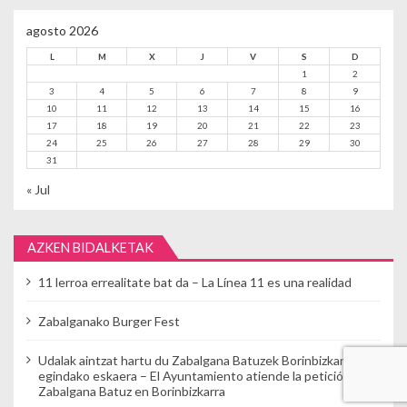
agosto 2026
L
M
X
J
V
S
D
1
2
3
4
5
6
7
8
9
10
11
12
13
14
15
16
17
18
19
20
21
22
23
24
25
26
27
28
29
30
31
« Jul
AZKEN BIDALKETAK
11 lerroa errealitate bat da – La Línea 11 es una realidad
Zabalganako Burger Fest
Udalak aintzat hartu du Zabalgana Batuzek Borinbizkarran
egindako eskaera – El Ayuntamiento atiende la petición de
Zabalgana Batuz en Borinbizkarra