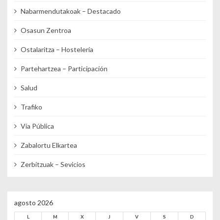
Nabarmendutakoak – Destacado
Osasun Zentroa
Ostalaritza – Hostelería
Partehartzea – Participación
Salud
Trafiko
Vía Pública
Zabalortu Elkartea
Zerbitzuak – Sevicios
agosto 2026
L
M
X
J
V
S
D