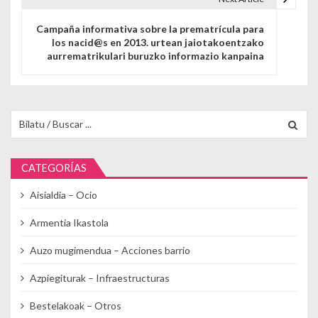
Campaña informativa sobre la prematrícula para
los nacid@s en 2013. urtean jaiotakoentzako
aurrematrikulari buruzko informazio kanpaina
Buscar para:
CATEGORÍAS
Aisialdia – Ocio
Armentia Ikastola
Auzo mugimendua – Acciones barrio
Azpiegiturak – Infraestructuras
Bestelakoak – Otros