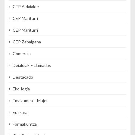
CEP Aldaialde
CEP Mariturri
CEP Mariturri
CEP Zabalgana
Comercio
Deialdiak – Llamadas
Destacado
Eko-logia
Emakumea – Mujer
Euskara
Formakuntza