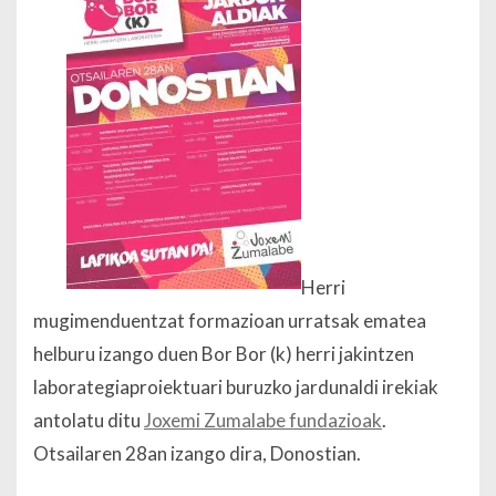
Herri
mugimenduentzat formazioan urratsak ematea
helburu izango duen
Bor Bor (k) herri jakintzen
laborategia
proiektuari buruzko jardunaldi irekiak
antolatu ditu
Joxemi Zumalabe fundazioak
.
Otsailaren 28an izango dira, Donostian.