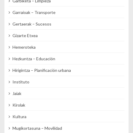
Garbiketa – Limpieza
Garraioak – Transporte
Gertaerak – Sucesos
Gizarte Etxea
Hemeroteka
Hezkuntza – Educación
Hirigintza – Planificación urbana
Instituto
Jaiak
Kirolak
Kultura
Mugikortasuna – Movilidad