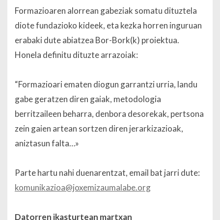
Formazioaren alorrean gabeziak somatu dituztela
diote fundazioko kideek, eta kezka horren inguruan
erabaki dute abiatzea Bor-Bork(k) proiektua.
Honela definitu dituzte arrazoiak:
“Formazioari ematen diogun garrantzi urria, landu
gabe geratzen diren gaiak, metodologia
berritzaileen beharra, denbora desorekak, pertsona
zein gaien artean sortzen diren jerarkizazioak,
aniztasun falta…»
Parte hartu nahi duenarentzat, email bat jarri dute:
komunikazioa@joxemizaumalabe.org
Datorren ikasturtean martxan