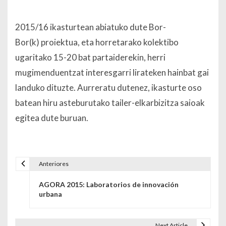
2015/16 ikasturtean abiatuko dute
Bor-
Bor(k)
proiektua, eta horretarako kolektibo
ugaritako 15-20 bat partaiderekin, herri
mugimenduentzat interesgarri lirateken hainbat gai
landuko dituzte. Aurreratu dutenez, ikasturte oso
batean hiru asteburutako tailer-elkarbizitza saioak
egitea dute buruan.
Anteriores
Navegación de entradas
AGORA 2015: Laboratorios de innovación
urbana
Next Article