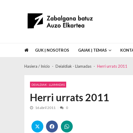
Skip to navigation
Skip to content
Asociación de Vecinos Zabalgana Bat
GUK | NOSOTROS
GAIAK | TEMAS
KONT
Hasiera / Inicio
Deialdiak - Llamadas
Herri urrats 2011
DEIALDIAK - LLAMADAS
Herri urrats 2011
16 abril 2011
0